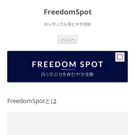
コ
ン
FreedomSpot
テ
ン
ツ
へ
自ら学ぶ力を育む中学受験
ス
キ
ッ
プ
メニュー
FreedomSpotとは